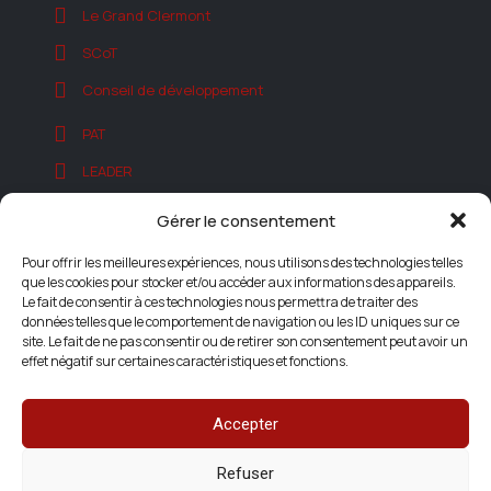
Le Grand Clermont
SCoT
Conseil de développement
PAT
LEADER
Autorisations d'Urbanisme
Gérer le consentement
Autres projets
Pour offrir les meilleures expériences, nous utilisons des technologies telles
que les cookies pour stocker et/ou accéder aux informations des appareils.
Le fait de consentir à ces technologies nous permettra de traiter des
données telles que le comportement de navigation ou les ID uniques sur ce
site. Le fait de ne pas consentir ou de retirer son consentement peut avoir un
effet négatif sur certaines caractéristiques et fonctions.
Accepter
Refuser