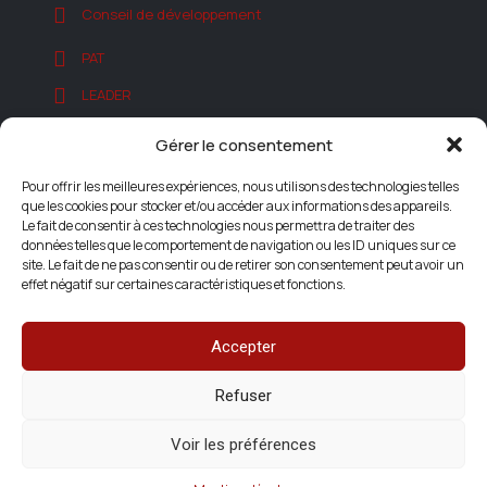
Conseil de développement
PAT
LEADER
Autorisations d'Urbanisme
Gérer le consentement
Autres projets
Pour offrir les meilleures expériences, nous utilisons des technologies telles
que les cookies pour stocker et/ou accéder aux informations des appareils.
Le fait de consentir à ces technologies nous permettra de traiter des
données telles que le comportement de navigation ou les ID uniques sur ce
site. Le fait de ne pas consentir ou de retirer son consentement peut avoir un
effet négatif sur certaines caractéristiques et fonctions.
Accepter
Refuser
Voir les préférences
© 2025 Le Grand Clermont |
Mentions légales